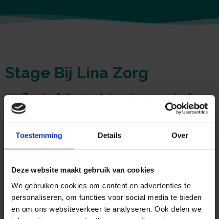
Stage Bij Lina Zorg​
Lina Zorg biedt structureel stageplaatsen aan leerlingen
van diverse opleidingen. Het betreft hier naast
zorgopleidingen, ook opleidingen voor o.a.
maatschappelijk werk en administratie. LINA ZORG heeft
Toestemming
Details
Over
het streven om bij te dragen aan de professionalisering
van (toekomstige) medewerkers in de zorg.
Deze website maakt gebruik van cookies
Binnen LINA ZORG kunnen de volgende twee vormen
We gebruiken cookies om content en advertenties te
van een stage ingevuld worden:
personaliseren, om functies voor social media te bieden
en om ons websiteverkeer te analyseren. Ook delen we
1) De algemene stage, waarbij de student gedurende een